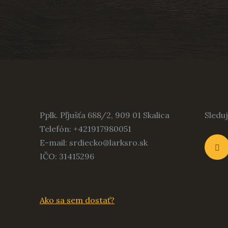
Pplk. Pľjušťa 688/2, 909 01 Skalica
Sleduj
Telefón:
+421917980051
E-mail:
srdiecko@larksro.sk
IČO:
31415296
Ako sa sem dostať?