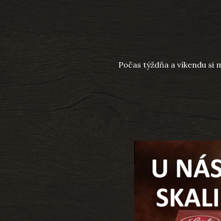
Počas týždňa a víkendu si m