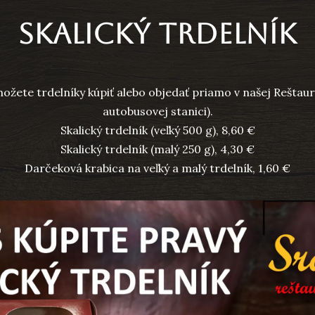
Skalický trdelník
ožete trdelníky kúpiť alebo objedať priamo v našej Reštaurác
autobusovej stanici).
Skalický trdelník (veľký 500 g), 8,60 €
Skalický trdelník (malý 250 g), 4,30 €
Darčeková krabica na veľký a malý trdelník, 1,60 €