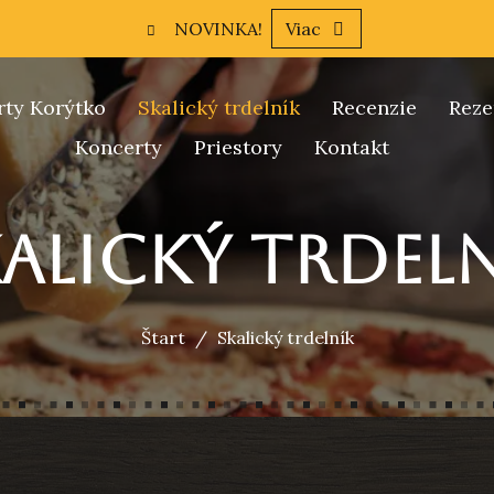
NOVINKA!
Viac
rty Korýtko
Skalický trdelník
Recenzie
Reze
Koncerty
Priestory
Kontakt
alický trdel
Štart
Skalický trdelník